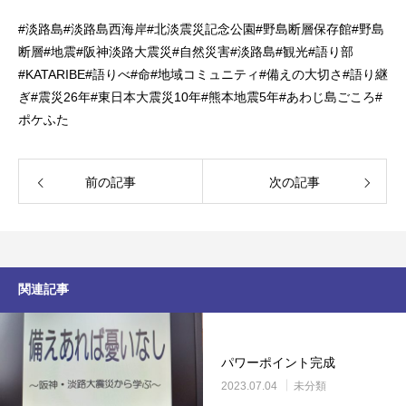
#
淡路島
#
淡路島西海岸
#
北淡震災記念公園
#
野島断層保存館
#
野島
断層
#
地震
#
阪神淡路大震災
#
自然災害
#
淡路島
#
観光
#
語り部
#KATARIBE#
語りべ
#
命
#
地域コミュニティ
#
備えの大切さ
#
語り継
ぎ
#
震災
26
年
#
東日本大震災
10
年
#
熊本地震
5
年
#
あわじ島ごころ
#
ポケふた
前の記事
次の記事
関連記事
パワーポイント完成
2023.07.04
未分類